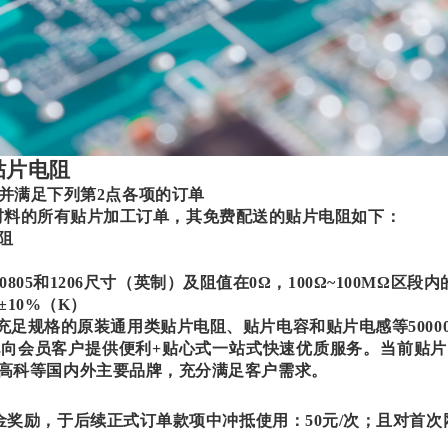
贴片电阻
下单并满足下列第2点各项的订单
材料的所有贴片加工订单，其免费配送的贴片电阻如下：
阻
3、0805和1206尺寸（英制）及阻值在0
Ω
，
100
Ω
~100M
Ω
区段内
、±10%（K）
充足规格的原装通用类贴片电阻、贴片电容和贴片电感等
50
向会员客户提供便利+贴心式一站式快速优质服务。当前贴
高科等国内外主要品牌，充分满足客户需求。
现金奖励，于后续正式订单款项中冲抵使用：50元/次；且对首次