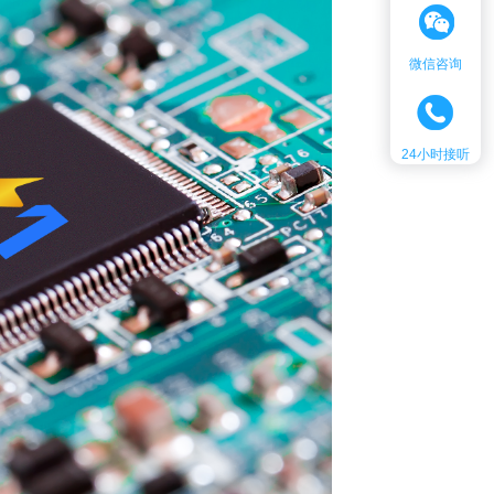
微信咨询
24小时接听
客服热线：
18576789749
时间：
24h在线