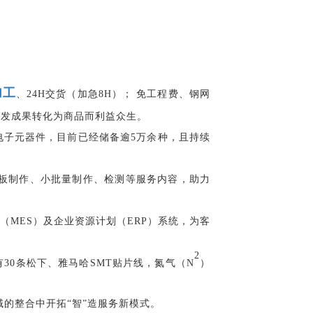
加工
、24H交货（加急8H）； 免工程费、钢网
研发成果转化为商品而利益众生。
电子元器件，目前已经储备逾
5万余种，且持续
板制作、小批量制作、检测等服务内容，助力
MES）及企业资源计划（ERP）系统，为客
2
有30条松下、雅马哈SMT贴片线，氮气（N
）
的整合中开拓“智”造服务新模式。