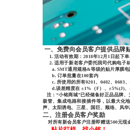
一、免费向会员客户提供品牌
1. 活动有效期：2018年12月1日起
2. 适用于新老客户委托我司代购电子
a. SMT通用规格&等级的贴片厚膜电
b. 订单批量在100套内
c. 所使用的所有0201、0402、060
d.误差精度在 ±1%（F）、±5%(J)
注：
“小铭商城
”
已经储备好正品品牌、
极管、集成电路和接插件等，以最大化地
声、太阳诱电、三星、国巨、顺络、风华
二、注册会员客户奖励
对所有新会员客户注册即赠送
500元
贴片打样，找小铭！