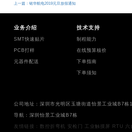
上一篇：铭华航电2019元旦放假通知
业务介绍
技术支持
SMT快速贴片
制程能力
PCB打样
在线预算核价
元器件配送
下单指南
下单须知
公司地址：深圳市光明区玉塘街道怡景工业城B7栋1
导航：深圳怡景工业城B7栋
友情链接：
数控折弯机
安检门
工业触摸屏
RTU
六