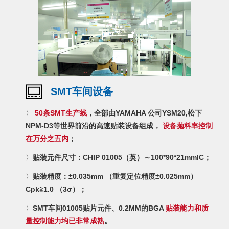
SMT车间设备
〉
50条SMT生产线
，全部由YAMAHA 公司YSM20,松下
NPM-D3等世界前沿的高速贴装设备组成，
设备抛料率控制
在万分之五内
；
〉
贴装元件尺寸：CHIP 01005（英）～100*90*21mmIC；
〉
贴装精度：±0.035mm （重复定位精度±0.025mm）
Cpk≧1.0 （3σ）；
〉
SMT车间01005贴片元件、0.2MM的BGA
贴装能力和质
量控制能力均已非常成熟
。