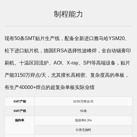
制程能力
现有50条SMT贴片生产线，配备全新进口雅马哈YSM20、
松下进口贴片机，德国ERSA选择性波峰焊，全自动锡膏印
刷机、十温区回流炉、AOI、X-ray、SPI等高端设备，贴片
产能3150万焊点/天，尤其擅长高精密、复杂度高的单板，
有生产40000+焊点的超复杂单板实际业绩
SMT产能
3150万焊点/天
SMT产线
50条
抛料率
阻容率0.3%
IC类无抛料