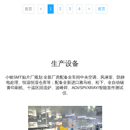
首页
<
1
2
3
4
>
尾页
生产设备
小铭SMT贴片厂规划:全新厂房配备全车间中央空调、风淋室、防静
电处理、恒温恒湿仓库等；配备全新进口雅马哈、松下、全自动锡
膏印刷机、十温区回流炉、波峰焊、AOI/SPI/XRAY/智能首件测试
仪,