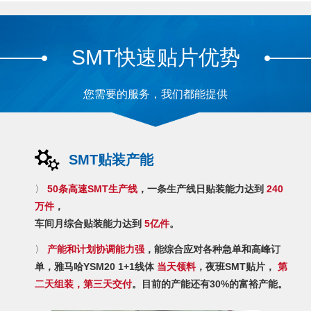
SMT快速贴片优势
您需要的服务，我们都能提供
SMT贴装产能
〉
50条高速SMT生产线
，一条生产线日贴装能力达到
240
万件
，
车间月综合贴装能力达到
5亿件
。
〉
产能和计划协调能力强
，能综合应对各种急单和高峰订
单，雅马哈YSM20 1+1线体
当天领料
，夜班SMT贴片，
第
二天组装，第三天交付
。目前的产能还有30%的富裕产能。