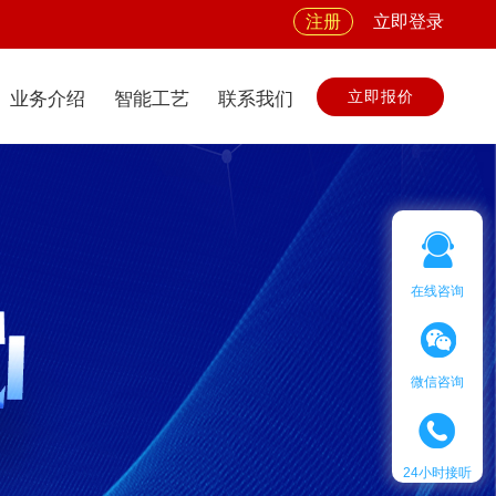
注册
立即登录
立即报价
业务介绍
智能工艺
联系我们
在线咨询
客服微信：
微信咨询
24小时接听