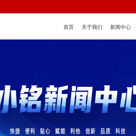
1
首页
关于我们
新闻中心