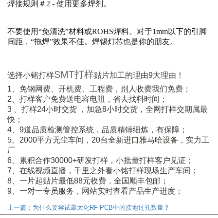
焊接规则＃2 - 使用更多焊剂。
不要使用“免清洗”材料或ROHS焊料。对于1mm以下的引脚
间距，“拖焊”效果不佳。焊锡灯芯也是你的朋友。
SMT打样
选择小铭打样
贴片加工的理由9大理由！
1、免钢网费、开机费、工程费，别人收费我们免费；
2、打样客户免费送电容电阻，省去找料时间；
3 、打样24小时交货 ，加急8小时交货，全网打样交期属最
快；
4、9道品质检测管控系统，品质精锤细炼，有保障；
5、2000平方无尘车间，20台全新进口雅马哈设备，实力工
厂
6、累积合作30000+研发打样，小批量打样客户见证；
7、在线视频直播，千里之外看小铭打样现场生产车间；
8、一片起贴片最低88元收费，全国顺丰包邮；
9、一对一专员服务，网站实时查看产品生产进度；
上一篇：为什么要尝试最大化RF PCB中的接地过孔数量？