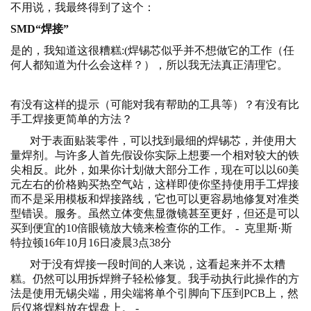
不用说，我最终得到了这个：
SMD“焊接”
是的，我知道这很糟糕:(焊锡芯似乎并不想做它的工作（任
何人都知道为什么会这样？），所以我无法真正清理它。
有没有这样的提示（可能对我有帮助的工具等）？有没有比
手工焊接更简单的方法？
对于表面贴装零件，可以找到最细的焊锡芯，并使用大
量焊剂。与许多人首先假设你实际上想要一个相对较大的铁
尖相反。此外，如果你计划做大部分工作，现在可以以60美
元左右的价格购买热空气站，这样即使你坚持使用手工焊接
而不是采用模板和焊接路线，它也可以更容易地修复对准类
型错误。服务。虽然立体变焦显微镜甚至更好，但还是可以
买到便宜的10倍眼镜放大镜来检查你的工作。 - 克里斯·斯
特拉顿16年10月16日凌晨3点38分
对于没有焊接一段时间的人来说，这看起来并不太糟
糕。仍然可以用拆焊辫子轻松修复。我手动执行此操作的方
法是使用无锡尖端，用尖端将单个引脚向下压到PCB上，然
后仅将焊料放在焊盘上。 -