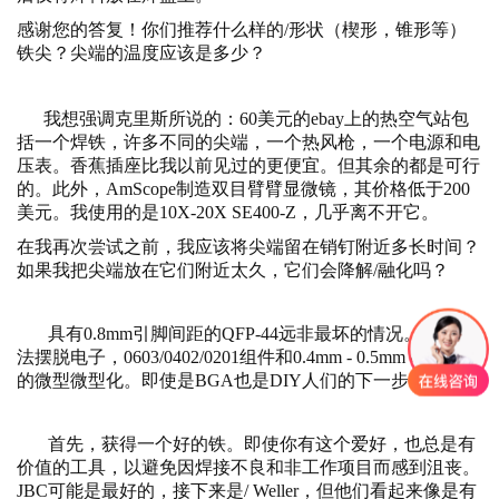
感谢您的答复！你们推荐什么样的/形状（楔形，锥形等）
铁尖？尖端的温度应该是多少？
我想强调克里斯所说的：60美元的ebay上的热空气站包
括一个焊铁，许多不同的尖端，一个热风枪，一个电源和电
压表。香蕉插座比我以前见过的更便宜。但其余的都是可行
的。此外，AmScope制造双目臂臂显微镜，其价格低于200
美元。我使用的是10X-20X SE400-Z，几乎离不开它。
在我再次尝试之前，我应该将尖端留在销钉附近多长时间？
如果我把尖端放在它们附近太久，它们会降解/融化吗？
具有0.8mm引脚间距的QFP-44远非最坏的情况。没有办
法摆脱电子，0603/0402/0201组件和0.4mm - 0.5mm QFN封装
的微型微型化。即使是BGA也是DIY人们的下一步。
首先，获得一个好的铁。即使你有这个爱好，也总是有
价值的工具，以避免因焊接不良和非工作项目而感到沮丧。
JBC可能是最好的，接下来是/ Weller，但他们看起来像是有