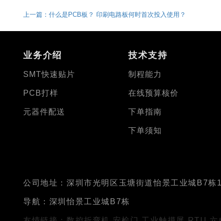
上一篇：什么是PCB板？ 印刷电路板何时首次投入使用？
业务介绍
技术支持
SMT快速贴片
制程能力
PCB打样
在线预算核价
元器件配送
下单指南
下单须知
公司地址：深圳市光明区玉塘街道怡景工业城B7栋1
导航：深圳怡景工业城B7栋
友情链接：
数控折弯机
安检门
工业触摸屏
RTU
六